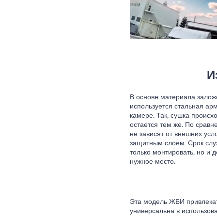
И
В основе материала залож
используется стальная арм
камере. Так, сушка происх
остается тем же. По сравн
не зависят от внешних ус
защитным слоем. Срок служ
только монтировать, но и 
нужное место.
Эта модель ЖБИ привлекате
универсальна в использов