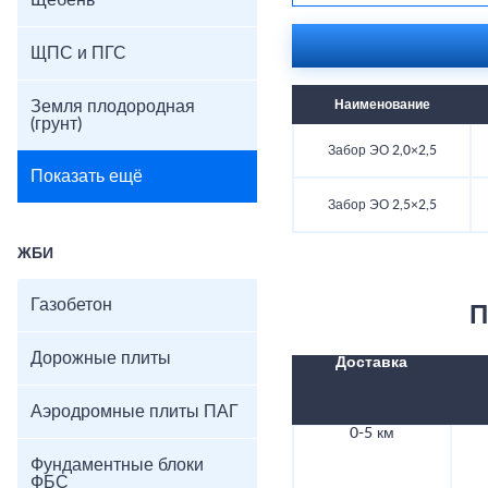
Щебень
ЩПС и ПГС
Земля плодородная
Наименование
(грунт)
Забор ЭО 2,0×2,5
Показать ещё
Забор ЭО 2,5×2,5
ЖБИ
Газобетон
П
Дорожные плиты
Доставка
Аэродромные плиты ПАГ
0-5 км
Фундаментные блоки
ФБС