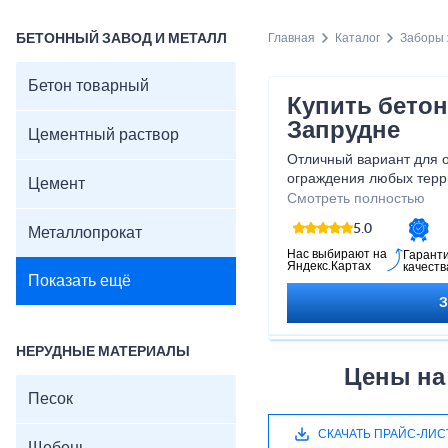
БЕТОННЫЙ ЗАВОД И МЕТАЛЛ
Главная
Каталог
Заборы
Бетон товарный
Купить бето
Запрудне
Цементный раствор
Отличный вариант для 
ограждения любых терр
Цемент
и постоянного характер
Смотреть полностью
компания предлагает о
5.0
Металлопрокат
купить элементы ограж
доступным ценам.
Нас выбирают на
Гарант
Яндекс.Картах
качеств
Показать ещё
НЕРУДНЫЕ МАТЕРИАЛЫ
Цены на
Песок
СКАЧАТЬ ПРАЙС-ЛИС