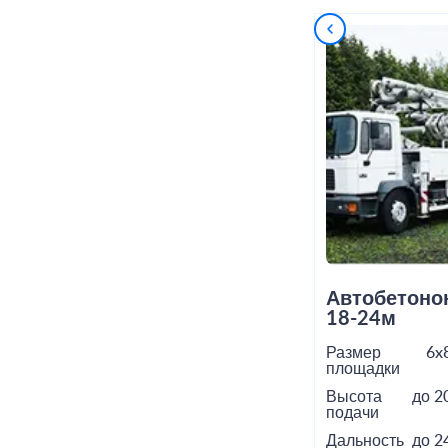
Автобетоно
18-24м
Размер
6x
площадки
Высота
до 2
подачи
Дальность
до 2