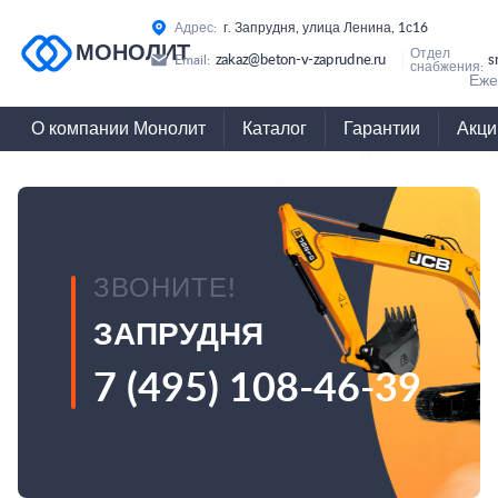
Адрес:
г. Запрудня, улица Ленина, 1с16
МОНОЛИТ
Отдел
zakaz@beton-v-zaprudne.ru
s
Email:
снабжения:
Еже
О компании Монолит
Каталог
Гарантии
Акци
ЗВОНИТЕ!
ЗАПРУДНЯ
7 (495) 108-46-39