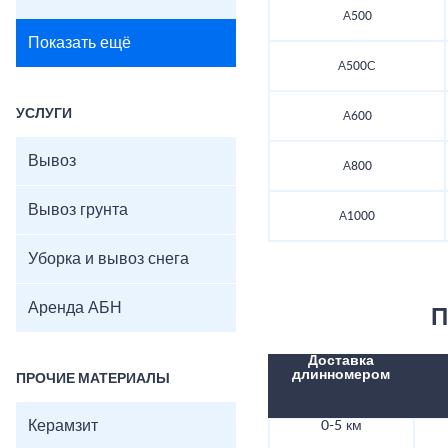
А500
Показать ещё
А500С
УСЛУГИ
А600
Вывоз
А800
Вывоз грунта
А1000
Уборка и вывоз снега
Аренда АБН
П
Доставка
длинномером
ПРОЧИЕ МАТЕРИАЛЫ
Керамзит
0-5 км