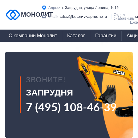
Адрес:
г. Запрудня, улица Ленина, 1с16
МОНОЛИТ
Отдел
zakaz@beton-v-zaprudne.ru
s
Email:
снабжения:
Еже
О компании Монолит
Каталог
Гарантии
Акци
ЗВОНИТЕ!
ЗАПРУДНЯ
7 (495) 108-46-39