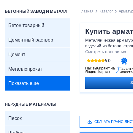
БЕТОННЫЙ ЗАВОД И МЕТАЛЛ
Главная
Каталог
Армату
Бетон товарный
Купить армат
Цементный раствор
Металлическая арматур
изделий из бетона, стро
фундамента, стен здани
Смотреть полностью
Цемент
диаметр, сечение, марк
5.0
сотрудничеству частных
на выгодных условиях.
Нас выбирают на
Металлопрокат
Гарант
Яндекс.Картах
качеств
Показать ещё
НЕРУДНЫЕ МАТЕРИАЛЫ
Песок
СКАЧАТЬ ПРАЙС-ЛИС