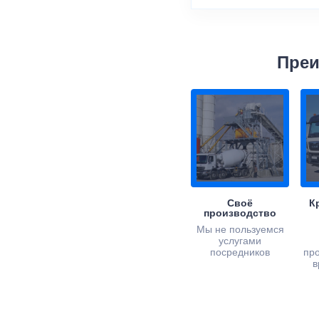
Преи
Своё
К
производство
Мы не пользуемся
услугами
посредников
пр
в