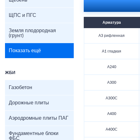
Щебень
ЩПС и ПГС
Арматура
Земля плодородная
(грунт)
А3 рифленная
Показать ещё
А1 гладкая
А240
ЖБИ
А300
Газобетон
А300С
Дорожные плиты
А400
Аэродромные плиты ПАГ
А400С
Фундаментные блоки
ФБС