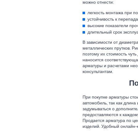
можно отнести:
легкость монтажа при п
устойчивость к перепад
высокие показатели про
длительный срок эксплу
В зависимости от диаметр
металлических прутков. Р
поэтому их стоимость чуть
наносится соответствующа
арматуры и расчетами нео
консультантам.
По
При покупке арматуры стои
автомобиль, так как длина
задумываться о дополнител
предоставляются к каждому
Продается арматура по цен
изделий. Удобный онлайн-