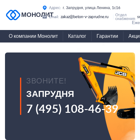
Адрес:
г. Запрудня, улица Ленина, 1с16
МОНОЛИТ
Отдел
zakaz@beton-v-zaprudne.ru
s
Email:
снабжения:
Еже
О компании Монолит
Каталог
Гарантии
Акци
ЗВОНИТЕ!
ЗАПРУДНЯ
7 (495) 108-46-39