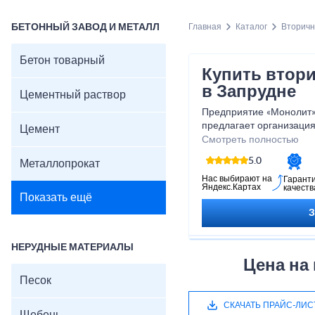
БЕТОННЫЙ ЗАВОД И МЕТАЛЛ
Главная
Каталог
Вторич
Бетон товарный
Купить втор
в Запрудне
Цементный раствор
Предприятие «Монолит»
предлагает организация
Цемент
асфальтовую крошку, бо
Смотреть полностью
или вторичный щебень в
5.0
Металлопрокат
Нас выбирают на
Гарант
Яндекс.Картах
качеств
Показать ещё
НЕРУДНЫЕ МАТЕРИАЛЫ
Цена на
Песок
СКАЧАТЬ ПРАЙС-ЛИС