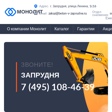
Адрес:
г. Запрудня, улица Ленина, 1с16
МОНОЛИТ
Отдел
zakaz@beton-v-zaprudne.ru
s
Email:
снабжения:
Еже
О компании Монолит
Каталог
Гарантии
Акци
ЗВОНИТЕ!
ЗАПРУДНЯ
7 (495) 108-46-39