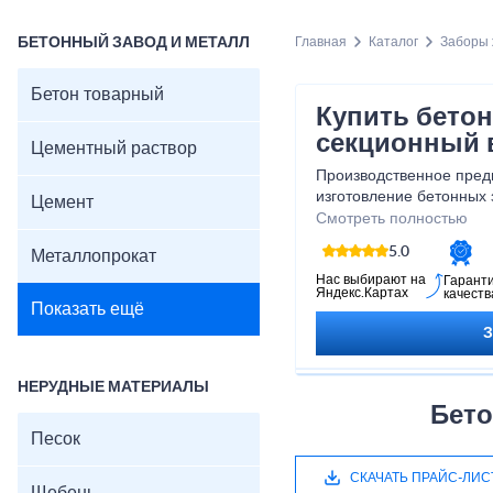
БЕТОННЫЙ ЗАВОД И МЕТАЛЛ
Главная
Каталог
Заборы
Бетон товарный
Купить бето
секционный 
Цементный раствор
Производственное пред
изготовление бетонных 
Цемент
и культурно-бытовых зд
Смотреть полностью
технологию, чтобы про
5.0
Металлопрокат
толщины.
Нас выбирают на
Гарант
Яндекс.Картах
качеств
Показать ещё
НЕРУДНЫЕ МАТЕРИАЛЫ
Бето
Песок
СКАЧАТЬ ПРАЙС-ЛИС