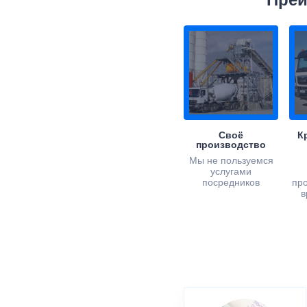
Преи
Своё
К
производство
Мы не пользуемся
услугами
посредников
пр
в