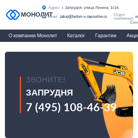
Адрес:
г. Запрудня, улица Ленина, 1с16
МОНОЛИТ
Отдел
zakaz@beton-v-zaprudne.ru
s
Email:
снабжения:
Еже
О компании Монолит
Каталог
Гарантии
Акци
ЗВОНИТЕ!
ЗАПРУДНЯ
7 (495) 108-46-39