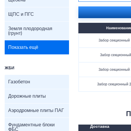
Щебень
ЩПС и ПГС
Земля плодородная
Наименовани
(грунт)
Забор секционный 
Показать ещё
Забор секционный
ЖБИ
Забор секционный 
Газобетон
Забор секционный 2
Дорожные плиты
Аэродромные плиты ПАГ
П
Фундаментные блоки
Доставка
ФБС