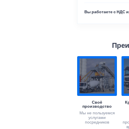
Вы работаете с НДС и
Преи
Своё
К
производство
Мы не пользуемся
услугами
посредников
пр
в