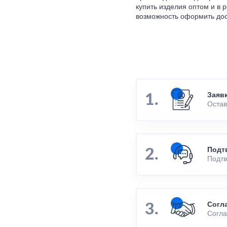
купить изделия оптом и в 
возможность оформить дос
Заяв
Остав
Подт
Подтв
Согл
Согла