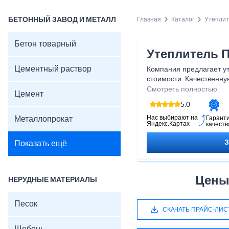
БЕТОННЫЙ ЗАВОД И МЕТАЛЛ
Главная
Каталог
Утеплит
Бетон товарный
Утеплитель П
Цементный раствор
Компания предлагает ут
стоимости. Качественн
условия доставки до по
Смотреть полностью
Цемент
Человек, проживающий 
5.0
единожды задумывается 
комфортные условия пр
Нас выбирают на
Металлопрокат
Гарант
Яндекс.Картах
качеств
вопросов по благоустро
утеплитель paroc.
Показать ещё
Цены 
НЕРУДНЫЕ МАТЕРИАЛЫ
Песок
СКАЧАТЬ ПРАЙС-ЛИС