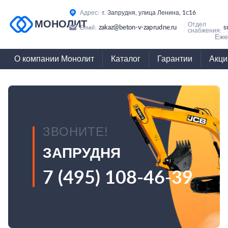
Адрес:
г. Запрудня, улица Ленина, 1с16
МОНОЛИТ
Отдел
zakaz@beton-v-zaprudne.ru
s
Email:
снабжения:
Еже
О компании Монолит
Каталог
Гарантии
Акци
ЗВОНИТЕ!
ЗАПРУДНЯ
7 (495) 108-46-39