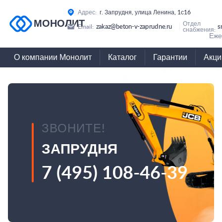
Адрес:
г. Запрудня, улица Ленина, 1с16
МОНОЛИТ
Отдел
zakaz@beton-v-zaprudne.ru
s
Email:
снабжения:
Еже
О компании Монолит
Каталог
Гарантии
Акци
ЗВОНИТЕ!
ЗАПРУДНЯ
7 (495) 108-46-39