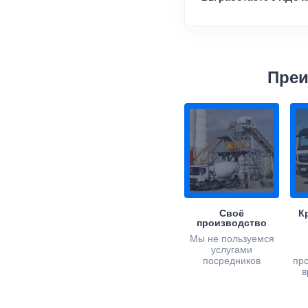
Преи
Своё
К
производство
Мы не пользуемся
услугами
посредников
пр
в