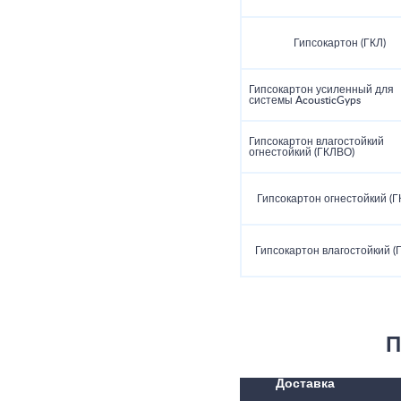
Гипсокартон (ГКЛ)
Гипсокартон усиленный для
системы AcousticGyps
Гипсокартон влагостойкий
огнестойкий (ГКЛВО)
Гипсокартон огнестойкий (Г
Гипсокартон влагостойкий (
П
Доставка