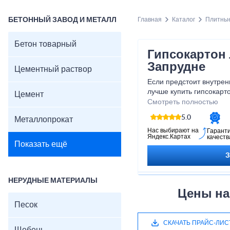
БЕТОННЫЙ ЗАВОД И МЕТАЛЛ
Главная
Каталог
Плитны
Бетон товарный
Гипсокартон 
Запрудне
Цементный раствор
Если предстоит внутрен
лучше купить гипсокарт
Цемент
экологичен и безопасен,
Смотреть полностью
комфортный микроклима
5.0
Металлопрокат
сэндвича: два слоя кар
— гипсовая смесь.
Нас выбирают на
Гарант
Яндекс.Картах
качеств
Показать ещё
НЕРУДНЫЕ МАТЕРИАЛЫ
Цены на
Песок
СКАЧАТЬ ПРАЙС-ЛИС