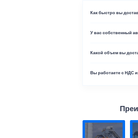
Как быстро вы достав
У вас собственный а
Какой объем вы доста
Вы работаете с НДС и
Преи