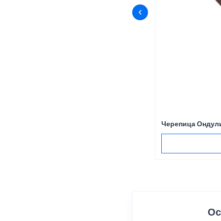
Черепица Ондул
Ос