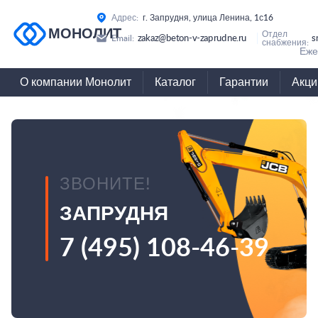
Адрес:
г. Запрудня, улица Ленина, 1с16
МОНОЛИТ
Отдел
zakaz@beton-v-zaprudne.ru
s
Email:
снабжения:
Еже
О компании Монолит
Каталог
Гарантии
Акци
ЗВОНИТЕ!
ЗАПРУДНЯ
7 (495) 108-46-39