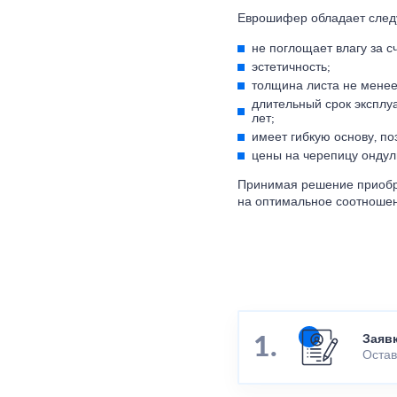
Еврошифер обладает сле
не поглощает влагу за с
эстетичность;
толщина листа не менее
длительный срок эксплу
лет;
имеет гибкую основу, п
цены на черепицу ондул
Принимая решение приобре
на оптимальное соотношен
Заяв
Остав