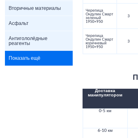
Вторичные материалы
Черепица
Ондулин Смарт
3
зеленый
1950×950
Асфальт
Черепица
Антигололёдные
Ондулин Смарт
3
реагенты
коричневый
1950×950
Показать ещё
П
Доставка
манипулятором
0-5 км
6-10 км