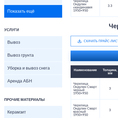
Черепица
Ондулин
3.3
cкандинавия
1950×950
Показать ещё
Че
УСЛУГИ
СКАЧАТЬ ПРАЙС-ЛИС
Вывоз
Вывоз грунта
Уборка и вывоз снега
Наименование
Толщина,
мм
Аренда АБН
Черепица
Ондулин Смарт
3
черный
1950×950
ПРОЧИЕ МАТЕРИАЛЫ
Черепица
Ондулин Смарт
3
Керамзит
красный
1950×950