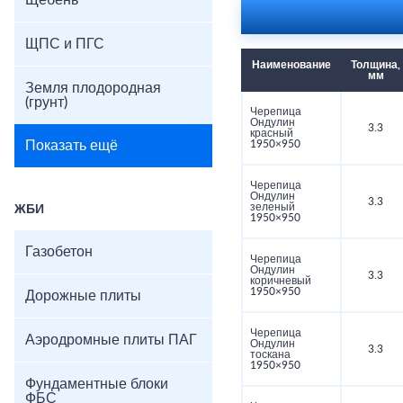
Щебень
ЩПС и ПГС
Наименование
Толщина,
мм
Земля плодородная
(грунт)
Черепица
Ондулин
3.3
красный
Показать ещё
1950×950
Черепица
Ондулин
3.3
зеленый
ЖБИ
1950×950
Газобетон
Черепица
Ондулин
3.3
коричневый
1950×950
Дорожные плиты
Черепица
Аэродромные плиты ПАГ
Ондулин
3.3
тоскана
1950×950
Фундаментные блоки
ФБС