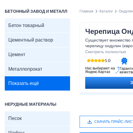
БЕТОННЫЙ ЗАВОД И МЕТАЛЛ
Главная
Каталог
Ондули
Бетон товарный
Черепица Он
Цементный раствор
Существует множество п
черепицу ондулин (евро
имеют волнистую струк
Смотреть полностью
Цемент
вид. В сравнении с дру
5.0
не возникает сложности
технологию.
Нас выбирают на
Металлопрокат
Гарант
Яндекс.Картах
качеств
Показать ещё
НЕРУДНЫЕ МАТЕРИАЛЫ
Песок
СКАЧАТЬ ПРАЙС-ЛИС