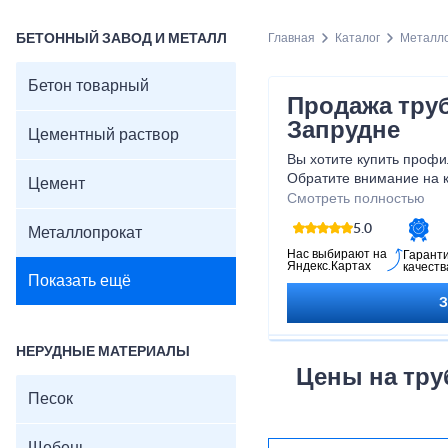
БЕТОННЫЙ ЗАВОД И МЕТАЛЛ
Главная
Каталог
Металл
Бетон товарный
Продажа тру
Запрудне
Цементный раствор
Вы хотите купить профи
Обратите внимание на 
Цемент
ассортимент в прайсе 
Смотреть полностью
различных модификация
5.0
Металлопрокат
от размера, который ва
труба, которая будет с
Нас выбирают на
Гарант
Яндекс.Картах
качеств
потребностям. Этот тип 
Показать ещё
популярным в современ
мебельном производстве
изготовлены трубы, позв
способные выдерживать 
НЕРУДНЫЕ МАТЕРИАЛЫ
полый состав этих труб
Цены на труб
легкие конструкции.
Песок