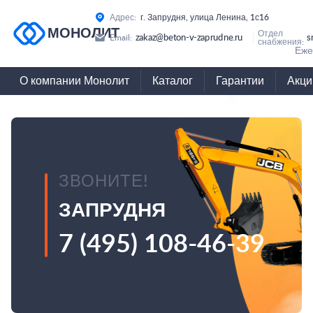
Адрес:
г. Запрудня, улица Ленина, 1с16
МОНОЛИТ
Отдел
zakaz@beton-v-zaprudne.ru
s
Email:
снабжения:
Еже
О компании Монолит
Каталог
Гарантии
Акци
ЗВОНИТЕ!
ЗАПРУДНЯ
7 (495) 108-46-39