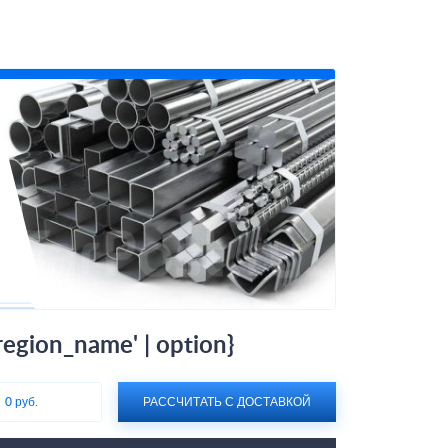
gion_name' | option}
:
0 руб.
РАССЧИТАТЬ С ДОСТАВКОЙ