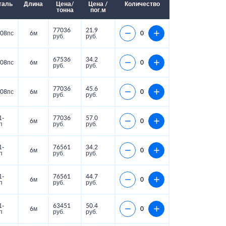
таль
Длина
Цена/
Цена /
Количество
тонна
пог.м
77036
21.9
08пс
6м
руб.
руб.
67536
34.2
08пс
6м
руб.
руб.
77036
45.6
08пс
6м
руб.
руб.
1-
77036
57.0
6м
п
руб.
руб.
1-
76561
34.2
6м
п
руб.
руб.
1-
76561
44.7
6м
п
руб.
руб.
1-
63451
50.4
6м
п
руб.
руб.