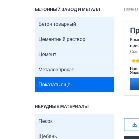
БЕТОННЫЙ ЗАВОД И МЕТАЛЛ
Главная
Бетон товарный
Пр
Цементный раствор
Ком
при
наш
Смо
Цемент
диам
про
попе
Нас 
Металлопрокат
Янде
и те
Бла
Показать ещё
прок
НЕРУДНЫЕ МАТЕРИАЛЫ
Песок
Щебень