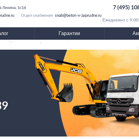
7 (495) 10
ца Ленина, 1с16
rudne.ru
snab@beton-v-zaprudne.ru
Отдел снабжения:
Ежедневно с 9:00
алог
Гарантии
Ак
39