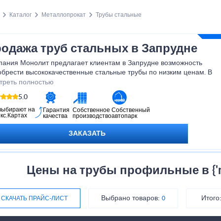
Каталог
Металлопрокат
Трубы стальные
одажа труб стальных в Запрудне
пания Монолит предлагает клиентам в Запрудне возможность
обрести высококачественные стальные трубы по низким ценам. В
ем ассортименте представлен трубный прокат различного
треть полностью
етра и формы, длиной от 1,2 метра и более. Эти полые
5.0
фили имеют длину, во много раз превышающую размеры
речного сечения, и невероятно устойчивы к механическим
выбирают на
Гарантия
Собственное
Собственный
кс.Картах
качества
производство
автопарк
рмическим нагрузкам (до 130°c), а также к давлению до 30 атм.
годаря возможности нанесения антикоррозийного покрытия наш
ЗАКАЗАТЬ
ат идеально подходит даже для самых агрессивных сред.
Цены на трубы профильные в {'re
Выбрано товаров:
Итого
СКАЧАТЬ ПРАЙС-ЛИСТ
0